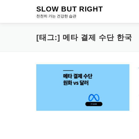
내
SLOW BUT RIGHT
용
천천히 가는 건강한 습관
으
로
바
[태그:]
메타 결제 수단 한국
로
가
기