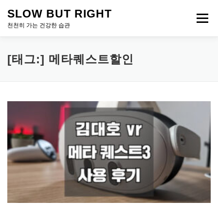
내
SLOW BUT RIGHT
용
메뉴
으
천천히 가는 건강한 습관
로
바
로
[태그:]
메타퀘스트할인
가
기