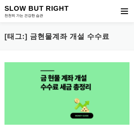
내
SLOW BUT RIGHT
용
메뉴
으
천천히 가는 건강한 습관
로
바
로
[태그:]
금현물계좌 개설 수수료
가
기