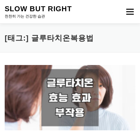
내
SLOW BUT RIGHT
용
메뉴
으
천천히 가는 건강한 습관
로
바
로
[태그:]
글루타치온복용법
가
기